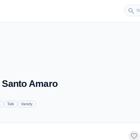
Sender
search
 - Santo Amaro
s
Talk
Variety
favorite