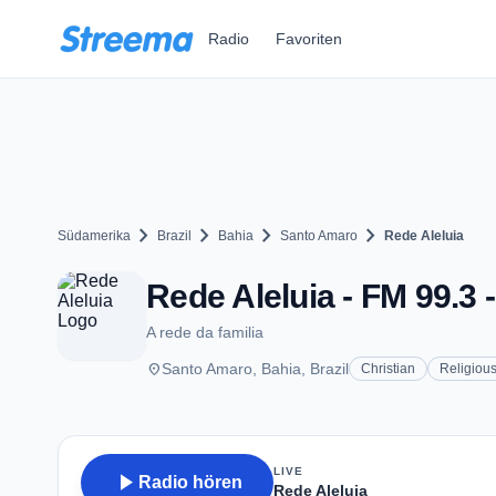
Zum Hauptinhalt springen
Radio
Favoriten
chevron_right
chevron_right
chevron_right
chevron_right
Südamerika
Brazil
Bahia
Santo Amaro
Rede Aleluia
Rede Aleluia - FM 99.3
A rede da familia
place
Santo Amaro, Bahia, Brazil
Christian
Religiou
LIVE
play_arrow
Radio hören
Rede Aleluia