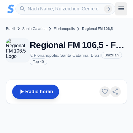
Zum Hauptinhalt springen
Sender suchen
menu
search
arrow_forward
chevron_right
chevron_right
chevron_right
Brazil
Santa Catarina
Florianopolis
Regional FM 106,5
Regional FM 106,5 - FM 106.5 - Florianopolis
place
Florianopolis, Santa Catarina, Brazil
Brazilian
Top 40
play_arrow
favorite
share
Radio hören