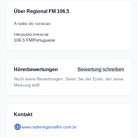
Über Regional FM 106,5
A radio do coracao
FREQUENZ
SPRACHE
106.5 FM
Portuguese
Hörerbewertungen
Bewertung schreiben
Noch keine Bewertungen. Seien Sie der Erste, der seine
Meinung teilt!
Kontakt
language
www.radioregionalfm.com.br