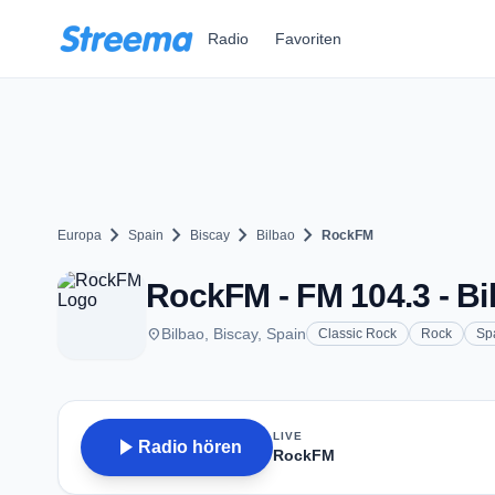
Zum Hauptinhalt springen
Radio
Favoriten
chevron_right
chevron_right
chevron_right
chevron_right
Europa
Spain
Biscay
Bilbao
RockFM
RockFM - FM 104.3 - Bi
place
Bilbao, Biscay, Spain
Classic Rock
Rock
Sp
LIVE
play_arrow
Radio hören
RockFM