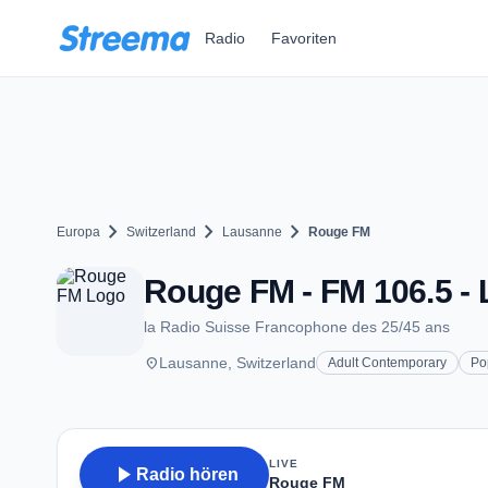
Zum Hauptinhalt springen
Radio
Favoriten
chevron_right
chevron_right
chevron_right
Europa
Switzerland
Lausanne
Rouge FM
Rouge FM - FM 106.5 -
la Radio Suisse Francophone des 25/45 ans
place
Lausanne, Switzerland
Adult Contemporary
Po
LIVE
play_arrow
Radio hören
Rouge FM