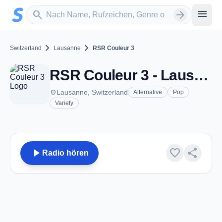
Zum Hauptinhalt springen
Sender suchen
menu
search
arrow_forward
chevron_right
chevron_right
Switzerland
Lausanne
RSR Couleur 3
RSR Couleur 3 - Lausanne
place
Lausanne, Switzerland
Alternative
Pop
Variety
play_arrow
favorite
share
Radio hören