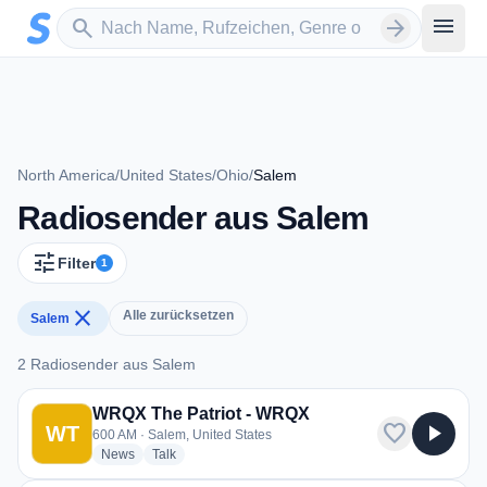
Zum Hauptinhalt springen
Sender suchen
menu
search
arrow_forward
North America
/
United States
/
Ohio
/
Salem
Radiosender aus Salem
tune
Filter
1
close
Alle zurücksetzen
Salem
2 Radiosender aus Salem
2 Radiosender aus Salem
WRQX The Patriot - WRQX
favorite
play_arrow
WT
600 AM · Salem, United States
radio stations
radio stations
News
Talk