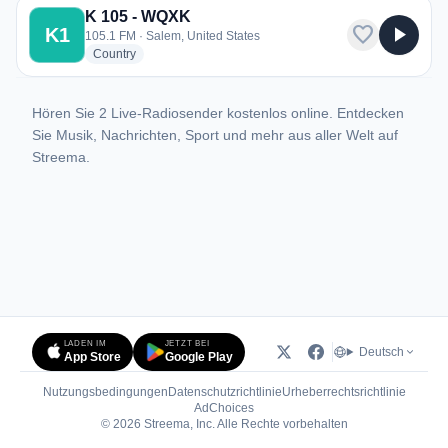
K 105 - WQXK
favorite
play_arrow
K1
105.1 FM · Salem, United States
radio stations
Country
Hören Sie 2 Live-Radiosender kostenlos online. Entdecken
Sie Musik, Nachrichten, Sport und mehr aus aller Welt auf
Streema.
LADEN IM
JETZT BEI
Deutsch
App Store
Google Play
Nutzungsbedingungen
Datenschutzrichtlinie
Urheberrechtsrichtlinie
(öffnet in neuem Tab)
AdChoices
© 2026 Streema, Inc. Alle Rechte vorbehalten