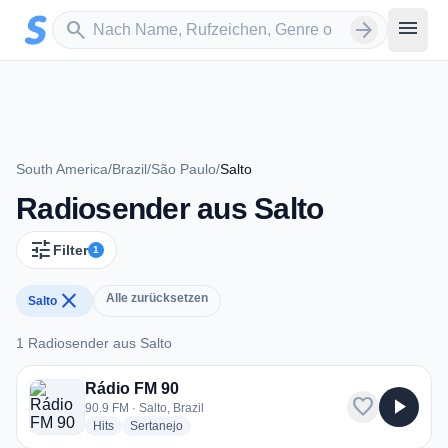
Zum Hauptinhalt springen
Sender suchen
menu
search
arrow_forward
South America
/
Brazil
/
São Paulo
/
Salto
Radiosender aus Salto
tune
Filter
1
close
Alle zurücksetzen
Salto
1 Radiosender aus Salto
1 Radiosender aus Salto
Rádio FM 90
favorite
play_arrow
90.9 FM · Salto, Brazil
radio stations
radio stations
Hits
Sertanejo