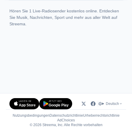
Hören Sie 1 Live-Radiosender kostenlos online. Entdecken
Sie Musik, Nachrichten, Sport und mehr aus aller Welt auf
Streema.
LADEN IM
JETZT BEI
Deutsch
App Store
Google Play
Nutzungsbedingungen
Datenschutzrichtlinie
Urheberrechtsrichtlinie
(öffnet in neuem Tab)
AdChoices
© 2026 Streema, Inc. Alle Rechte vorbehalten