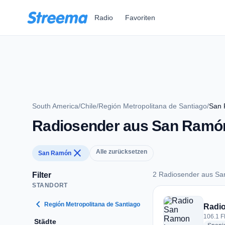
Zum Hauptinhalt springen
Radio
Favoriten
South America
/
Chile
/
Región Metropolitana de Santiago
/
San
Radiosender aus San Ramó
close
Alle zurücksetzen
San Ramón
2 Radiosender aus S
Filter
STANDORT
2 Radiosender aus
chevron_left
Región Metropolitana de Santiago
Radi
106.1 F
Städte