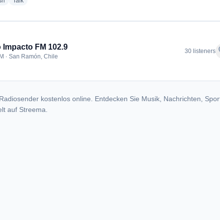
radio stations
radio stations
sh
Talk
 Impacto FM 102.9
f
30 listeners
M · San Ramón, Chile
Radiosender kostenlos online. Entdecken Sie Musik, Nachrichten, Spor
lt auf Streema.