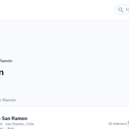
Sender
search
 Ramón
n
an Ramón
 San Ramón
o San Ramon
f
30 listeners
M · San Ramón, Chile