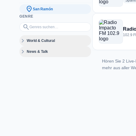
Spani
location_on
San Ramón
GENRE
Genres suchen…
search
Radio
102.9 F
expand_more
World & Cultural
expand_more
News & Talk
Hören Sie 2 Live-
mehr aus aller We