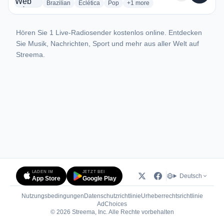
radio stations
radio stations
radio stations
more genres for Cidade Web Rád
Brazilian
Eclética
Pop
+1
more
Hören Sie 1 Live-Radiosender kostenlos online. Entdecken
Sie Musik, Nachrichten, Sport und mehr aus aller Welt auf
Streema.
LADEN IM
JETZT BEI
Deutsch
App Store
Google Play
Nutzungsbedingungen
Datenschutzrichtlinie
Urheberrechtsrichtlinie
(öffnet in neuem Tab)
AdChoices
© 2026 Streema, Inc. Alle Rechte vorbehalten