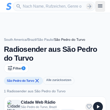
Zum Hauptinhalt springen
Sender suchen
menu
search
arrow_forward
South America
/
Brazil
/
São Paulo
/
São Pedro do Turvo
Radiosender aus São Pedro
do Turvo
tune
Filter
1
close
Alle zurücksetzen
São Pedro do Turvo
1 Radiosender aus São Pedro do Turvo
1 Radiosender aus São Pedro do Turvo
Cidade Web Rádio
favorite
play_arrow
São Pedro do Turvo, Brazil