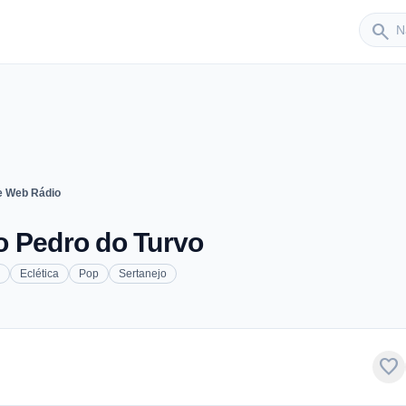
Sender
search
e Web Rádio
o Pedro do Turvo
Eclética
Pop
Sertanejo
favorite