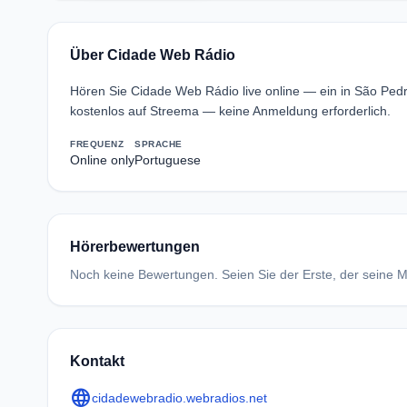
Über Cidade Web Rádio
Hören Sie Cidade Web Rádio live online — ein in São Ped
kostenlos auf Streema — keine Anmeldung erforderlich.
FREQUENZ
SPRACHE
Online only
Portuguese
Hörerbewertungen
Noch keine Bewertungen. Seien Sie der Erste, der seine Me
Kontakt
language
cidadewebradio.webradios.net