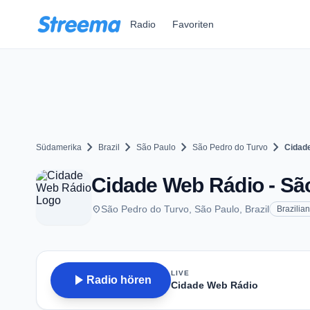
Zum Hauptinhalt springen
Radio
Favoriten
chevron_right
chevron_right
chevron_right
chevron_right
Südamerika
Brazil
São Paulo
São Pedro do Turvo
Cidad
Cidade Web Rádio - Sã
place
São Pedro do Turvo, São Paulo, Brazil
Brazilian
LIVE
play_arrow
Radio hören
Cidade Web Rádio