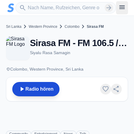
Zum Hauptinhalt springen
Sender suchen
menu
search
arrow_forward
chevron_right
chevron_right
chevron_right
Sri Lanka
Western Province
Colombo
Sirasa FM
Sirasa FM - FM 106.5 / 106.7 - Colombo
Siyalu Rasa Samagin
place
Colombo, Western Province, Sri Lanka
play_arrow
favorite
share
Radio hören