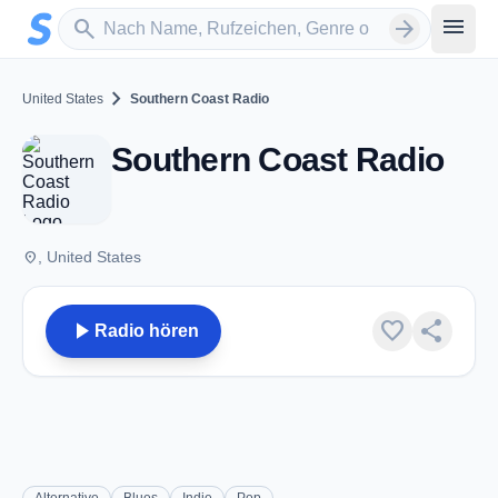
Zum Hauptinhalt springen
Sender suchen
menu
search
arrow_forward
chevron_right
United States
Southern Coast Radio
Southern Coast Radio
place
, United States
play_arrow
favorite
share
Radio hören