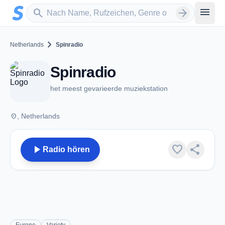
Zum Hauptinhalt springen
Sender suchen
menu
search
arrow_forward
chevron_right
Netherlands
Spinradio
Spinradio
het meest gevarieerde muziekstation
place
, Netherlands
play_arrow
favorite
share
Radio hören