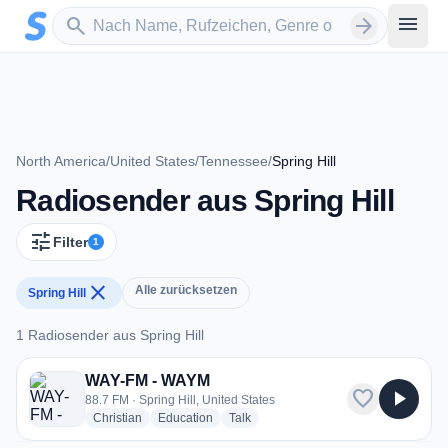
Zum Hauptinhalt springen
Sender suchen
menu
search
arrow_forward
North America
/
United States
/
Tennessee
/
Spring Hill
Radiosender aus Spring Hill
tune
Filter
1
close
Alle zurücksetzen
Spring Hill
1 Radiosender aus Spring Hill
1 Radiosender aus Spring Hill
WAY-FM - WAYM
favorite
play_arrow
88.7 FM · Spring Hill, United States
radio stations
radio stations
radio stations
Christian
Education
Talk