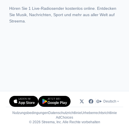
Hören Sie 1 Live-Radiosender kostenlos online. Entdecken
Sie Musik, Nachrichten, Sport und mehr aus aller Welt auf
Streema.
LADEN IM
JETZT BEI
Deutsch
App Store
Google Play
Nutzungsbedingungen
Datenschutzrichtlinie
Urheberrechtsrichtlinie
(öffnet in neuem Tab)
AdChoices
© 2026 Streema, Inc. Alle Rechte vorbehalten