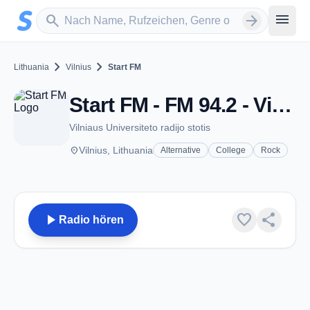
Zum Hauptinhalt springen
Sender suchen
menu
search
arrow_forward
chevron_right
chevron_right
Lithuania
Vilnius
Start FM
Start FM - FM 94.2 - Vilnius
Vilniaus Universiteto radijo stotis
place
Vilnius, Lithuania
Alternative
College
Rock
play_arrow
favorite
share
Radio hören