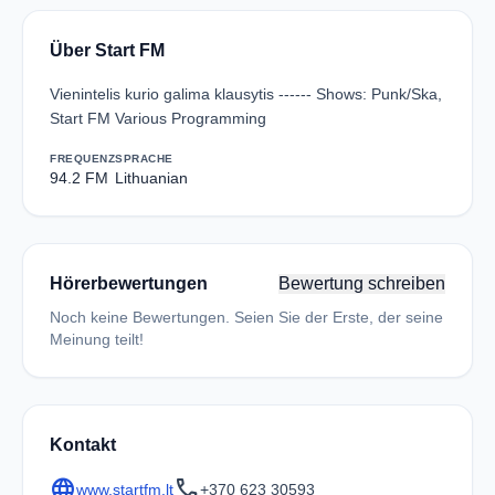
Über Start FM
Vienintelis kurio galima klausytis ------ Shows: Punk/Ska,
Start FM Various Programming
FREQUENZ
SPRACHE
94.2 FM
Lithuanian
Hörerbewertungen
Bewertung schreiben
Noch keine Bewertungen. Seien Sie der Erste, der seine
Meinung teilt!
Kontakt
language
call
www.startfm.lt
+370 623 30593