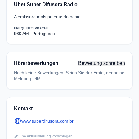
Über Super Difusora Radio
A emissora mais potente do oeste
FREQUENZ
SPRACHE
960 AM
Portuguese
Hörerbewertungen
Bewertung schreiben
Noch keine Bewertungen. Seien Sie der Erste, der seine
Meinung teilt!
Kontakt
language
www.superdifusora.com.br
edit
Eine Aktualisierung vorschlagen