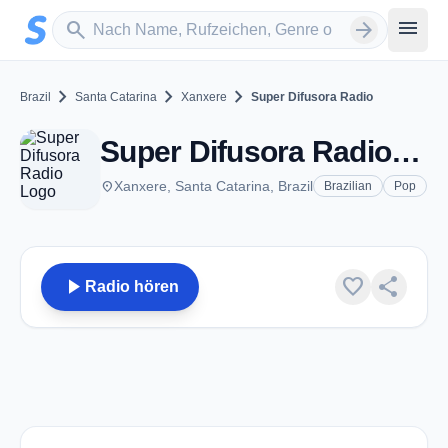
Zum Hauptinhalt springen
Sender suchen
menu
search
arrow_forward
chevron_right
chevron_right
chevron_right
Brazil
Santa Catarina
Xanxere
Super Difusora Radio
Super Difusora Radio - AM 960 - Xanxere
place
Xanxere, Santa Catarina, Brazil
Brazilian
Pop
play_arrow
favorite
share
Radio hören