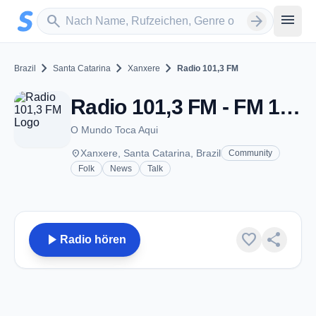
Zum Hauptinhalt springen
Sender suchen
menu
search
arrow_forward
chevron_right
chevron_right
chevron_right
Brazil
Santa Catarina
Xanxere
Radio 101,3 FM
Radio 101,3 FM - FM 101.3 - Xanxere
O Mundo Toca Aqui
place
Xanxere, Santa Catarina, Brazil
Community
Folk
News
Talk
play_arrow
favorite
share
Radio hören