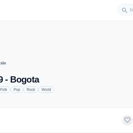
Sender
search
ción
9 - Bogota
Folk
Pop
Rock
World
favorite