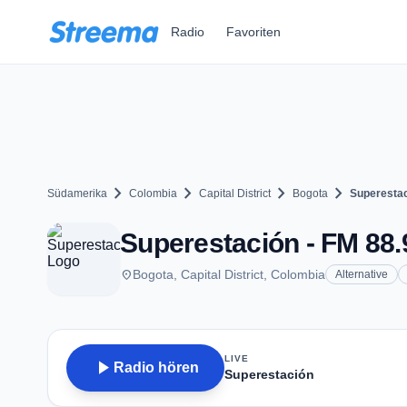
Zum Hauptinhalt springen
Radio
Favoriten
chevron_right
chevron_right
chevron_right
chevron_right
Südamerika
Colombia
Capital District
Bogota
Superesta
Superestación - FM 88.
place
Bogota, Capital District, Colombia
Alternative
LIVE
play_arrow
Radio hören
Superestación