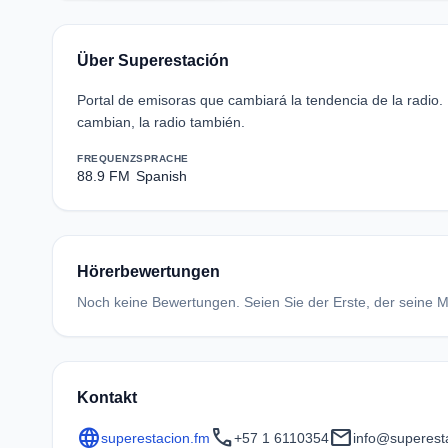
Über Superestación
Portal de emisoras que cambiará la tendencia de la radio.
cambian, la radio también.
FREQUENZ
SPRACHE
88.9 FM
Spanish
Hörerbewertungen
Noch keine Bewertungen. Seien Sie der Erste, der seine Me
Kontakt
language
call
mail
superestacion.fm
+57 1 6110354
info@superest