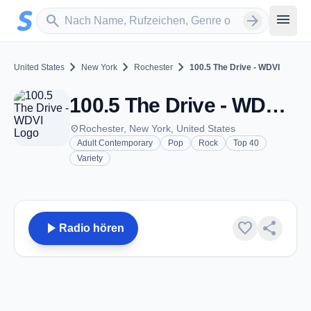
Zum Hauptinhalt springen
Sender suchen
menu
search
arrow_forward
chevron_right
chevron_right
chevron_right
United States
New York
Rochester
100.5 The Drive - WDVI
100.5 The Drive - WDVI - FM 100.5 - Rochester, NY
place
Rochester, New York, United States
Adult Contemporary
Pop
Rock
Top 40
Variety
play_arrow
favorite
share
Radio hören