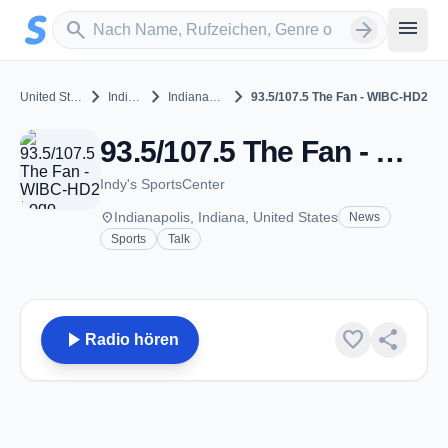
Zum Hauptinhalt springen
Sender suchen
menu
search
arrow_forward
chevron_right
chevron_right
chevron_right
United States
Indiana
Indianapolis
93.5/107.5 The Fan - WIBC-HD2
93.5/107.5 The Fan - WIBC-HD2 - FM 93.1 - Indianapolis, IN
Indy's SportsCenter
place
Indianapolis, Indiana, United States
News
Sports
Talk
play_arrow
favorite
share
Radio hören