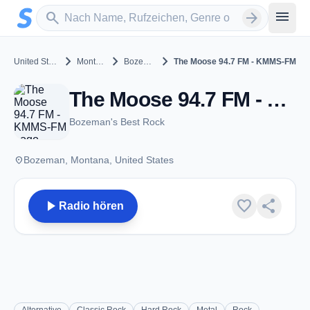
Zum Hauptinhalt springen
Sender suchen
menu
search
arrow_forward
chevron_right
chevron_right
chevron_right
United States
Montana
Bozeman
The Moose 94.7 FM - KMMS-FM
The Moose 94.7 FM - KMMS-FM - FM 94.7 - Bozeman, MT
Bozeman's Best Rock
place
Bozeman, Montana, United States
play_arrow
favorite
share
Radio hören