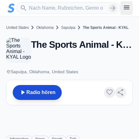
Zum Hauptinhalt springen
Sender suchen
menu
search
arrow_forward
chevron_right
chevron_right
chevron_right
United States
Oklahoma
Sapulpa
The Sports Animal - KYAL
The Sports Animal - KYAL - AM 1550 - Sapulpa, OK
place
Sapulpa, Oklahoma, United States
play_arrow
favorite
share
Radio hören