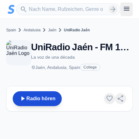
Zum Hauptinhalt springen
Sender suchen
menu
search
arrow_forward
chevron_right
chevron_right
chevron_right
Spain
Andalusia
Jaén
UniRadio Jaén
UniRadio Jaén - FM 103.9 - Jaén
La voz de una década
place
Jaén, Andalusia, Spain
College
play_arrow
favorite
share
Radio hören