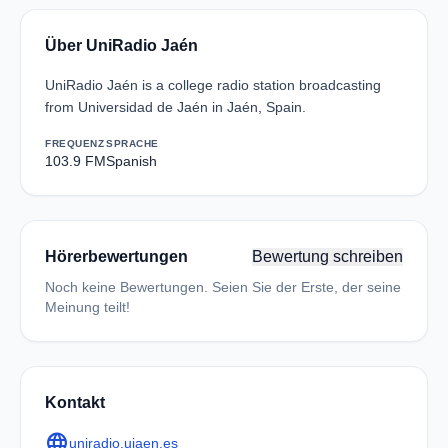
Über UniRadio Jaén
UniRadio Jaén is a college radio station broadcasting
from Universidad de Jaén in Jaén, Spain.
FREQUENZ
SPRACHE
103.9 FM
Spanish
Hörerbewertungen
Bewertung schreiben
Noch keine Bewertungen. Seien Sie der Erste, der seine
Meinung teilt!
Kontakt
language
uniradio.ujaen.es