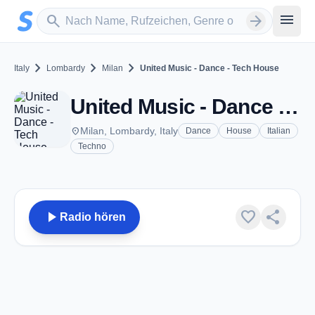
Zum Hauptinhalt springen
Sender suchen
menu
search
arrow_forward
chevron_right
chevron_right
chevron_right
Italy
Lombardy
Milan
United Music - Dance - Tech House
United Music - Dance - Tech House - Milan
place
Milan, Lombardy, Italy
Dance
House
Italian
Techno
play_arrow
favorite
share
Radio hören