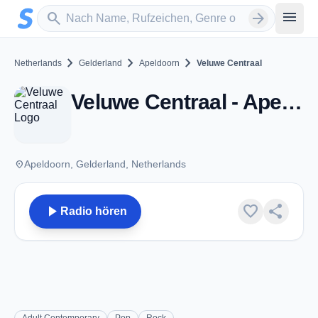
Zum Hauptinhalt springen
Sender suchen
menu
search
arrow_forward
chevron_right
chevron_right
chevron_right
Netherlands
Gelderland
Apeldoorn
Veluwe Centraal
Veluwe Centraal - Apeldoorn
place
Apeldoorn, Gelderland, Netherlands
play_arrow
favorite
share
Radio hören