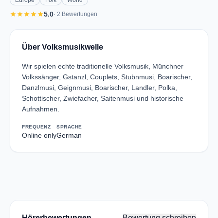
Europe
Folk
World
star
star
star
star
star
5.0
· 2 Bewertungen
Über Volksmusikwelle
Wir spielen echte traditionelle Volksmusik, Münchner
Volkssänger, Gstanzl, Couplets, Stubnmusi, Boarischer,
Danzlmusi, Geignmusi, Boarischer, Landler, Polka,
Schottischer, Zwiefacher, Saitenmusi und historische
Aufnahmen.
FREQUENZ
SPRACHE
Online only
German
Hörerbewertungen
Bewertung schreiben