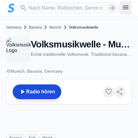
Zum Hauptinhalt springen
Sender suchen
menu
search
arrow_forward
chevron_right
chevron_right
chevron_right
Germany
Bavaria
Munich
Volksmusikwelle
Volksmusikwelle - Munich
Echte traditionelle Volksmusik. Traditional bavarian folk music and polka
place
Munich, Bavaria, Germany
play_arrow
favorite
share
Radio hören