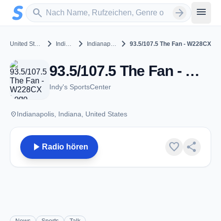
Zum Hauptinhalt springen
Sender suchen
menu
search
arrow_forward
chevron_right
chevron_right
chevron_right
United States
Indiana
Indianapolis
93.5/107.5 The Fan - W228CX
93.5/107.5 The Fan - W228CX - FM 93.5 - Indianapolis, IN
Indy's SportsCenter
place
Indianapolis, Indiana, United States
play_arrow
favorite
share
Radio hören