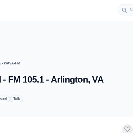
Sender
search
A - WAVA-FM
 FM 105.1 - Arlington, VA
spel
Talk
favorite