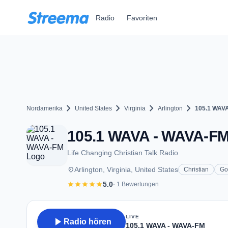
Zum Hauptinhalt springen
Radio
Favoriten
chevron_right
chevron_right
chevron_right
chevron_right
Nordamerika
United States
Virginia
Arlington
105.1 WAV
105.1 WAVA - WAVA-FM -
Life Changing Christian Talk Radio
place
Arlington, Virginia, United States
Christian
Go
star
star
star
star
star
5.0
· 1 Bewertungen
LIVE
play_arrow
Radio hören
105.1 WAVA - WAVA-FM