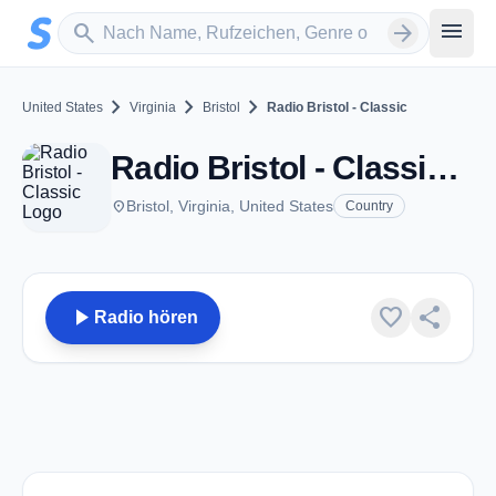
Zum Hauptinhalt springen
Sender suchen
menu
search
arrow_forward
chevron_right
chevron_right
chevron_right
United States
Virginia
Bristol
Radio Bristol - Classic
Radio Bristol - Classic - Bristol, VA
place
Bristol, Virginia, United States
Country
play_arrow
favorite
share
Radio hören