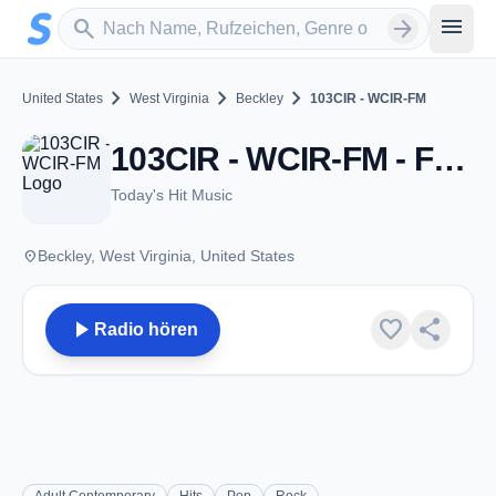
Zum Hauptinhalt springen
Sender suchen
menu
search
arrow_forward
chevron_right
chevron_right
chevron_right
United States
West Virginia
Beckley
103CIR - WCIR-FM
103CIR - WCIR-FM - FM 103.7 - Beckley, WV
Today's Hit Music
place
Beckley, West Virginia, United States
play_arrow
favorite
share
Radio hören