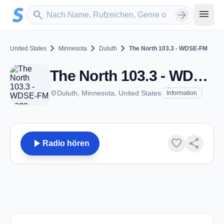
Zum Hauptinhalt springen
Sender suchen
menu
search
arrow_forward
chevron_right
chevron_right
chevron_right
United States
Minnesota
Duluth
The North 103.3 - WDSE-FM
The North 103.3 - WDSE-FM - FM 103.3 - Duluth, MN
place
Duluth, Minnesota, United States
Information
play_arrow
favorite
share
Radio hören