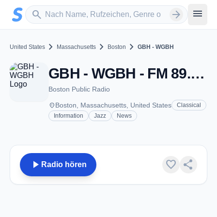
Zum Hauptinhalt springen
Sender suchen
menu
search
arrow_forward
chevron_right
chevron_right
chevron_right
United States
Massachusetts
Boston
GBH - WGBH
GBH - WGBH - FM 89.7 - Boston, MA
Boston Public Radio
place
Boston, Massachusetts, United States
Classical
Information
Jazz
News
play_arrow
favorite
share
Radio hören