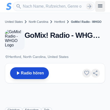
Zum Hauptinhalt springen
Sender suchen
menu
search
arrow_forward
chevron_right
chevron_right
chevron_right
United States
North Carolina
Hertford
GoMix! Radio - WHGO
GoMix! Radio - WHGO - FM 91.3 - Hertford, NC
place
Hertford, North Carolina, United States
play_arrow
favorite
share
Radio hören