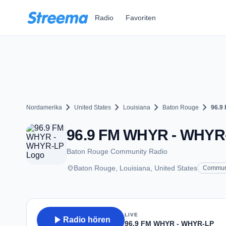
Zum Hauptinhalt springen
Radio
Favoriten
chevron_right
chevron_right
chevron_right
chevron_right
Nordamerika
United States
Louisiana
Baton Rouge
96.9
96.9 FM WHYR - WHYR-L
Baton Rouge Community Radio
place
Baton Rouge, Louisiana, United States
Commun
LIVE
play_arrow
Radio hören
96.9 FM WHYR - WHYR-LP