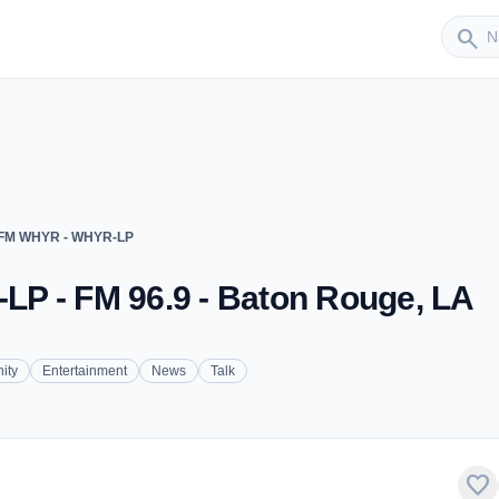
Sender
search
 FM WHYR - WHYR-LP
P - FM 96.9 - Baton Rouge, LA
ity
Entertainment
News
Talk
favorite