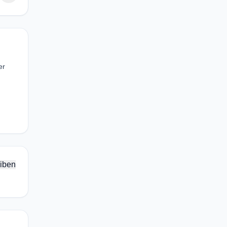
er
iben