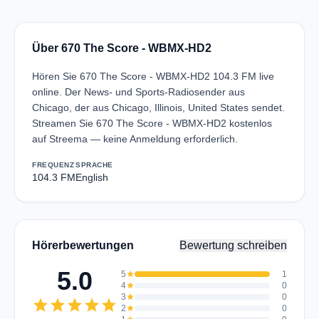
Über 670 The Score - WBMX-HD2
Hören Sie 670 The Score - WBMX-HD2 104.3 FM live
online. Der News- und Sports-Radiosender aus
Chicago, der aus Chicago, Illinois, United States sendet.
Streamen Sie 670 The Score - WBMX-HD2 kostenlos
auf Streema — keine Anmeldung erforderlich.
FREQUENZ
SPRACHE
104.3 FM
English
Hörerbewertungen
Bewertung schreiben
5.0
5
star
1
4
star
0
3
star
0
star
star
star
star
star
2
star
0