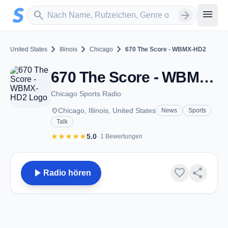
Zum Hauptinhalt springen
Sender suchen
menu
search
arrow_forward
chevron_right
chevron_right
chevron_right
United States
Illinois
Chicago
670 The Score - WBMX-HD2
670 The Score - WBMX-HD2 - FM 104.3 - Chicago, IL
Chicago Sports Radio
place
Chicago, Illinois, United States
News
Sports
Talk
star
star
star
star
star
5.0
· 1 Bewertungen
play_arrow
favorite
share
Radio hören