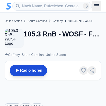
Zum Hauptinhalt springen
Sender suchen
menu
search
arrow_forward
chevron_right
chevron_right
chevron_right
United States
South Carolina
Gaffney
105.3 RnB - WOSF
105.3 RnB - WOSF - FM 105.3 - Gaffney, SC
place
Gaffney, South Carolina, United States
play_arrow
favorite
share
Radio hören