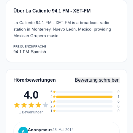
Über La Caliente 94.1 FM - XET-FM
La Caliente 94.1 FM - XET-FM is a broadcast radio
station in Monterrey, Nuevo León, Mexico, providing
Mexican Grupera music.
FREQUENZ
SPRACHE
94.1 FM
Spanish
Hörerbewertungen
Bewertung schreiben
4.0
5
star
0
4
star
1
3
star
0
star
star
star
star
star
2
star
0
1
star
0
1 Bewertungen
Anonymous
28. Mai 2014
A