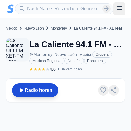
Zum Hauptinhalt springen
Sender suchen
menu
search
arrow_forward
chevron_right
chevron_right
chevron_right
Mexico
Nuevo León
Monterrey
La Caliente 94.1 FM - XET-FM
La Caliente 94.1 FM - XET-FM - FM 94.1 - Monterrey, NL
place
Monterrey, Nuevo León, Mexico
Grupera
Mexican Regional
Norteña
Ranchera
star
star
star
star
star
4.0
· 1 Bewertungen
play_arrow
favorite
share
Radio hören