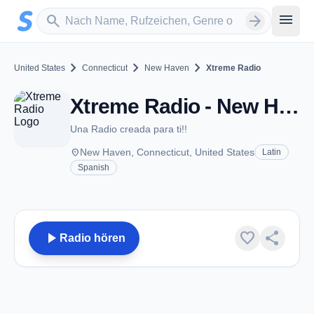
Zum Hauptinhalt springen
Sender suchen
menu
search
arrow_forward
chevron_right
chevron_right
chevron_right
United States
Connecticut
New Haven
Xtreme Radio
Xtreme Radio - New Haven, CT
Una Radio creada para ti!!
place
New Haven, Connecticut, United States
Latin
Spanish
play_arrow
favorite
share
Radio hören