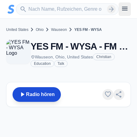
Zum Hauptinhalt springen
Sender suchen
menu
search
arrow_forward
chevron_right
chevron_right
chevron_right
United States
Ohio
Wauseon
YES FM - WYSA
YES FM - WYSA - FM 88.1 - Wauseon, OH
place
Wauseon, Ohio, United States
Christian
Education
Talk
play_arrow
favorite
share
Radio hören