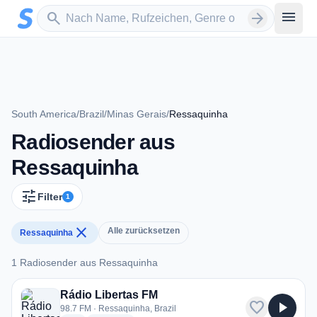
Zum Hauptinhalt springen
Sender suchen
menu
search
arrow_forward
South America
/
Brazil
/
Minas Gerais
/
Ressaquinha
Radiosender aus
Ressaquinha
tune
Filter
1
close
Alle zurücksetzen
Ressaquinha
1 Radiosender aus Ressaquinha
1 Radiosender aus Ressaquinha
Rádio Libertas FM
favorite
play_arrow
98.7 FM · Ressaquinha, Brazil