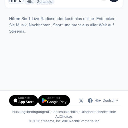
radio stations
radio stations
Hits
Sertanejo
Hören Sie 1 Live-Radiosender kostenlos online. Entdecken
Sie Musik, Nachrichten, Sport und mehr aus aller Welt auf
Streema.
LADEN IM
JETZT BEI
Deutsch
App Store
Google Play
Nutzungsbedingungen
Datenschutzrichtlinie
Urheberrechtsrichtlinie
(öffnet in neuem Tab)
AdChoices
© 2026 Streema, Inc. Alle Rechte vorbehalten