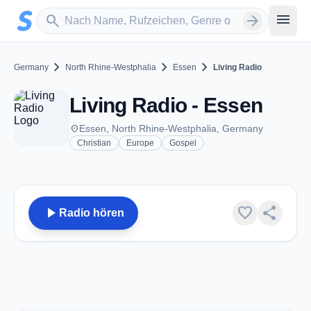
Zum Hauptinhalt springen
Sender suchen
menu
search
arrow_forward
chevron_right
chevron_right
chevron_right
Germany
North Rhine-Westphalia
Essen
Living Radio
Living Radio - Essen
place
Essen, North Rhine-Westphalia, Germany
Christian
Europe
Gospel
play_arrow
favorite
share
Radio hören