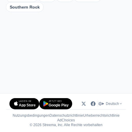
Southern Rock
LADEN IM
JETZT BEI
Deutsch
App Store
Google Play
Nutzungsbedingungen
Datenschutzrichtlinie
Urheberrechtsrichtlinie
(öffnet in neuem Tab)
AdChoices
© 2026 Streema, Inc. Alle Rechte vorbehalten