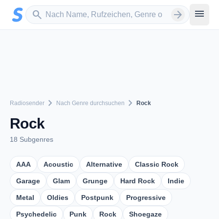
Zum Hauptinhalt springen
Sender suchen
menu
search
arrow_forward
chevron_right
chevron_right
Radiosender
Nach Genre durchsuchen
Rock
Rock
18 Subgenres
AAA
Acoustic
Alternative
Classic Rock
Garage
Glam
Grunge
Hard Rock
Indie
Metal
Oldies
Postpunk
Progressive
Psychedelic
Punk
Rock
Shoegaze