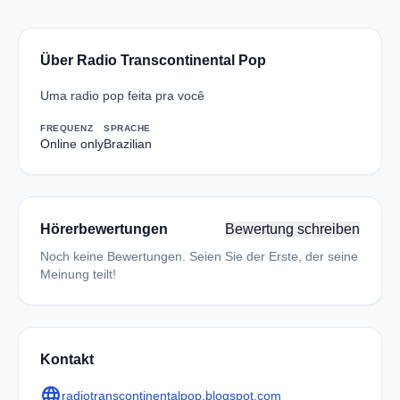
Über Radio Transcontinental Pop
Uma radio pop feita pra você
FREQUENZ
SPRACHE
Online only
Brazilian
Hörerbewertungen
Bewertung schreiben
Noch keine Bewertungen. Seien Sie der Erste, der seine
Meinung teilt!
Kontakt
language
radiotranscontinentalpop.blogspot.com