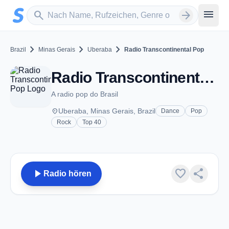
Zum Hauptinhalt springen
Sender suchen
menu
search
arrow_forward
chevron_right
chevron_right
chevron_right
Brazil
Minas Gerais
Uberaba
Radio Transcontinental Pop
Radio Transcontinental Pop - Uberaba
A radio pop do Brasil
place
Uberaba, Minas Gerais, Brazil
Dance
Pop
Rock
Top 40
play_arrow
favorite
share
Radio hören