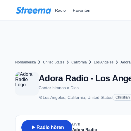
Zum Hauptinhalt springen
Radio
Favoriten
chevron_right
chevron_right
chevron_right
chevron_right
Nordamerika
United States
California
Los Angeles
Adora
Adora Radio - Los Ang
Cantar himnos a Dios
place
Los Angeles, California, United States
Christian
LIVE
play_arrow
Radio hören
Adora Radio