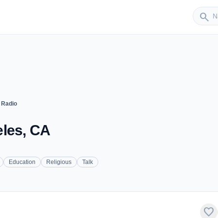
Sender
search
 Radio
eles, CA
Education
Religious
Talk
favorite