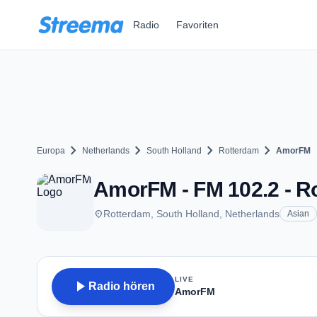
Zum Hauptinhalt springen
Radio
Favoriten
chevron_right
chevron_right
chevron_right
chevron_right
Europa
Netherlands
South Holland
Rotterdam
AmorFM
AmorFM - FM 102.2 - R
place
Rotterdam, South Holland, Netherlands
Asian
LIVE
play_arrow
Radio hören
AmorFM