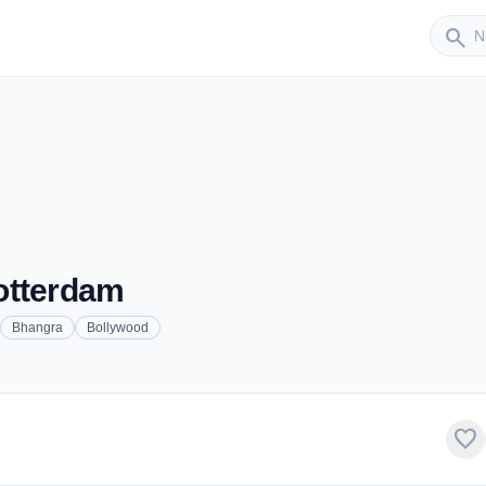
Sender
search
otterdam
Bhangra
Bollywood
favorite