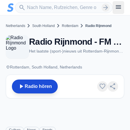
Zum Hauptinhalt springen
Sender suchen
menu
search
arrow_forward
chevron_right
chevron_right
chevron_right
Netherlands
South Holland
Rotterdam
Radio Rijnmond
Radio Rijnmond - FM 93.4 - Rotterdam
Het laatste (sport-)nieuws uit Rotterdam-Rijnmond en Zuid-Holland Zuid
place
Rotterdam, South Holland, Netherlands
play_arrow
favorite
share
Radio hören