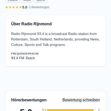
Culture
News
Sports
star
star
star
star
star
5.0
· 2 Bewertungen
Über Radio Rijnmond
Radio Rijnmond 93.4 is a broadcast Radio station from
Rotterdam, South Holland, Netherlands, providing News,
Culture, Sports and Talk programs.
FREQUENZ
SPRACHE
93.4 FM
Dutch
Hörerbewertungen
Bewertung schreiben
5
star
2