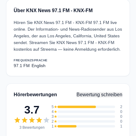
Über KNX News 97.1 FM - KNX-FM
Hören Sie KNX News 97.1 FM - KNX-FM 97.1 FM live
online. Der Information- und News-Radiosender aus Los
Angeles, der aus Los Angeles, California, United States
sendet. Streamen Sie KNX News 97.1 FM - KNX-FM
kostenlos auf Streema — keine Anmeldung erforderlich.
FREQUENZ
SPRACHE
97.1 FM
English
Hörerbewertungen
Bewertung schreiben
3.7
5
star
2
4
star
0
3
star
0
star
star
star
star
star
2
star
0
1
star
1
3 Bewertungen