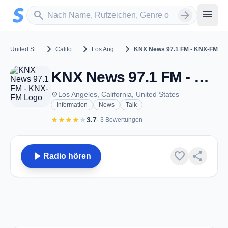
Zum Hauptinhalt springen
Sender suchen
menu
search
arrow_forward
chevron_right
chevron_right
chevron_right
United States
California
Los Angeles
KNX News 97.1 FM - KNX-FM
KNX News 97.1 FM - KNX-FM - FM 97.1 - Los Angeles, CA
place
Los Angeles, California, United States
Information
News
Talk
star
star
star
star
star
3.7
· 3 Bewertungen
play_arrow
favorite
share
Radio hören