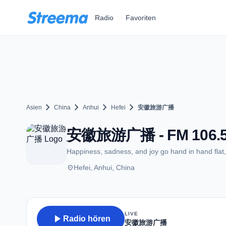
Zum Hauptinhalt springen
Radio
Favoriten
chevron_right
chevron_right
chevron_right
chevron_right
Asien
China
Anhui
Hefei
安徽旅游广播
安徽旅游广播 - FM 106.5 -
Happiness, sadness, and joy go hand in hand flat
place
Hefei, Anhui, China
LIVE
play_arrow
Radio hören
安徽旅游广播