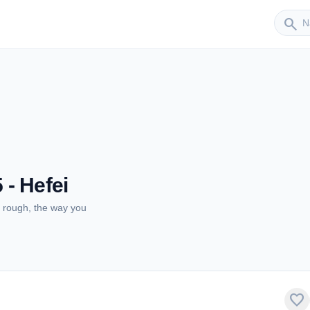
Sender
search
 Hefei
, rough, the way you
favorite