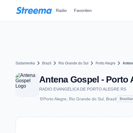
Zum Hauptinhalt springen
Radio
Favoriten
chevron_right
chevron_right
chevron_right
chevron_right
Südamerika
Brazil
Rio Grande do Sul
Porto Alegre
Anten
Antena Gospel - Porto 
RADIO EVANGÉLICA DE PORTO ALEGRE RS
place
Porto Alegre, Rio Grande do Sul, Brazil
Brazilia