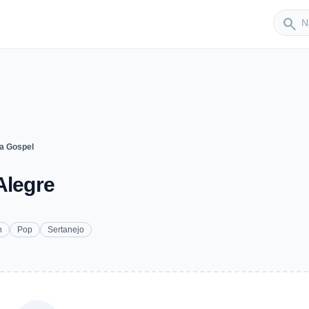
Sender
search
a Gospel
Alegre
n
Pop
Sertanejo