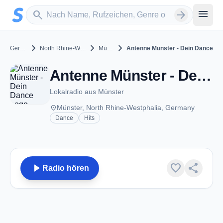
Zum Hauptinhalt springen
Sender suchen
menu
search
arrow_forward
chevron_right
chevron_right
chevron_right
Germany
North Rhine-Westphalia
Münster
Antenne Münster - Dein Dance
Antenne Münster - Dein Dance - Münster
Lokalradio aus Münster
place
Münster, North Rhine-Westphalia, Germany
Dance
Hits
play_arrow
favorite
share
Radio hören